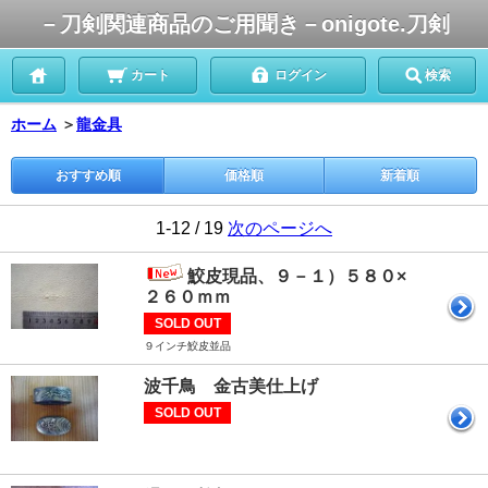
－刀剣関連商品のご用聞き－onigote.刀剣
カート
ログイン
検索
ホーム
＞
龍金具
おすすめ順
価格順
新着順
1-12 / 19
次のページへ
鮫皮現品、９－１）５８０×
２６０ｍｍ
SOLD OUT
９インチ鮫皮並品
波千鳥 金古美仕上げ
SOLD OUT