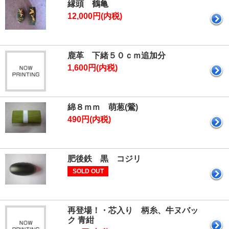
縁頭 鶴亀
12,000円(内税)
鹿革 下緒５０ｃｍ追加分
1,600円(内税)
綿８ｍｍ 萌葱(鶯)
490円(内税)
肥後鉄 黒 コジリ
SOLD OUT
再登場！・芯入り 柄糸、牛ヌバッ
ク 青紺