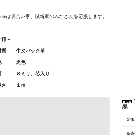
nigoteは居合い家、試斬家のみなさんを応援します。
仕様－
材質 牛ヌバック革
色 黒色
幅 ８ミリ、芯入り
長さ １ｍ
黒
定価
販売