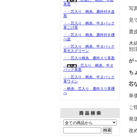
・
・芯無し 柄糸、牛表
革黒
写
・・芯入り 柄糸、鹿吟付き皮
黒
見
・・芯入り 柄糸、牛ヌバック
革こげ茶
鹿
・・芯入り 柄糸、鹿吟付き燻
べ皮
木
・・芯入り 柄糸、牛ヌバック
別
革モスグリーン
・・芯入り柄糸、鹿吟スリ革黒
が
・
・芯入り 柄糸、牛ヌ
バック革黒
ち
・・芯入り 柄糸、牛ヌバック
革ワイン
芯
・柄糸、芯入り 鹿吟スリ革燻
べ
単
ご
発
改