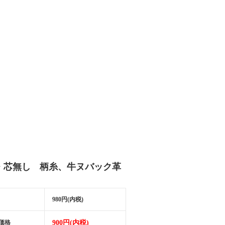
・芯無し 柄糸、牛ヌバック革
980円(内税)
価格
900円(内税)