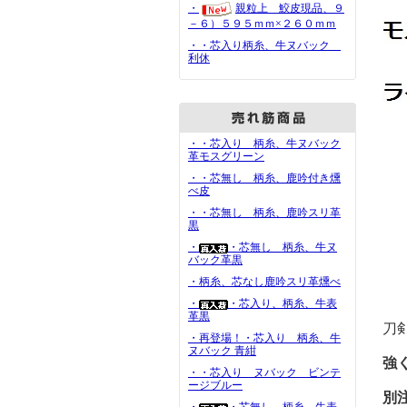
・
親粒上 鮫皮現品、９
－６）５９５ｍｍ×２６０ｍｍ
・・芯入り柄糸、牛ヌバック
利休
・・芯入り 柄糸、牛ヌバック
革モスグリーン
・・芯無し 柄糸、鹿吟付き燻
べ皮
・・芯無し 柄糸、鹿吟スリ革
黒
・
・芯無し 柄糸、牛ヌ
バック革黒
・柄糸、芯なし鹿吟スリ革燻べ
・
・芯入り、柄糸、牛表
革黒
刀
・再登場！・芯入り 柄糸、牛
ヌバック 青紺
強
・・芯入り ヌバック ビンテ
ージブルー
別