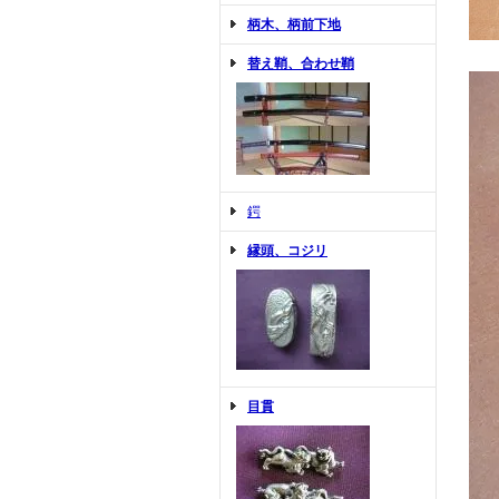
柄木、柄前下地
替え鞘、合わせ鞘
鍔
縁頭、コジリ
目貫