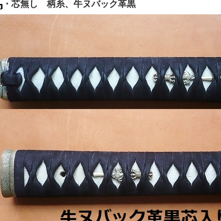
・芯無し 柄糸、牛ヌバック革黒