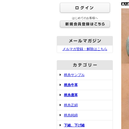
はじめてのお客様へ
メルマガ登録・解除はこちら
柄糸サンプル
柄糸牛革
柄糸鹿革
柄糸正絹
柄糸純綿
下緒、下げ緒