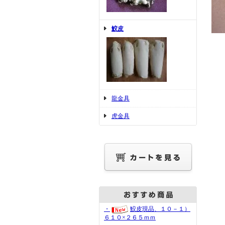
鮫皮
龍金具
虎金具
・
鮫皮現品、１０－１）
６１０×２６５ｍｍ