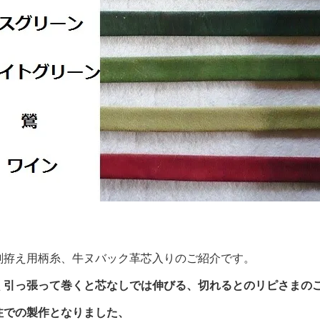
剣拵え用柄糸、牛ヌバック革芯入りのご紹介です。
く引っ張って巻くと芯なしでは伸びる、切れるとのリピさまの
注での製作となりました、