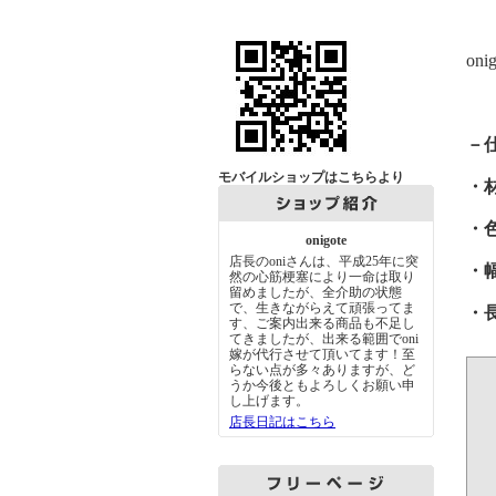
o
－
モバイルショップはこちらより
・
・
onigote
店長のoniさんは、平成25年に突
・
然の心筋梗塞により一命は取り
留めましたが、全介助の状態
で、生きながらえて頑張ってま
・
す、ご案内出来る商品も不足し
てきましたが、出来る範囲でoni
嫁が代行させて頂いてます！至
らない点が多々ありますが、ど
うか今後ともよろしくお願い申
し上げます。
店長日記はこちら