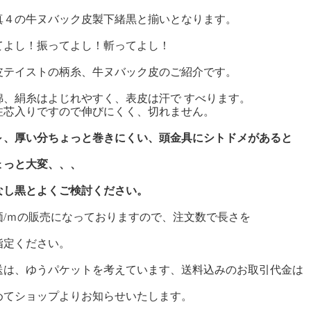
真４の牛ヌバック皮製下緒黒と揃いとなります。
てよし！振ってよし！斬ってよし！
皮テイストの柄糸、牛ヌバック皮のご紹介です。
綿、絹糸はよじれやすく、表皮は汗で すべります。
注芯入りですので伸びにくく、切れません。
～、厚い分ちょっと巻きにくい、頭金具にシトドメがあると
ょっと大変、、、
なし黒とよくご検討ください。
価/ｍの販売になっておりますので、注文数で長さを
指定ください。
送は、ゆうパケットを考えています、送料込みのお取引代金は
めてショップよりお知らせいたします。