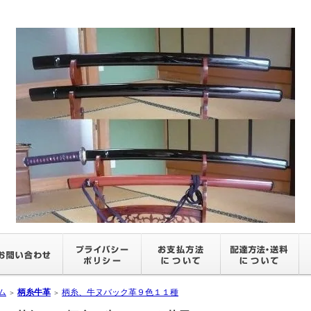
ム
柄糸牛革
柄糸、牛ヌバック革９色１１種
＞
＞