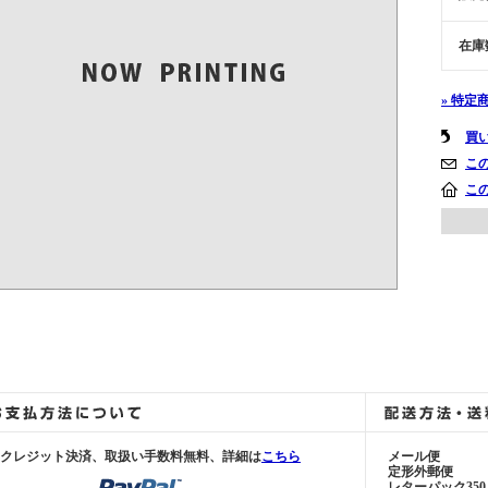
在庫
» 特定
買
こ
こ
■クレジット決済、取扱い手数料無料、
詳細は
こちら
メール便
定形外郵便
レターパック350