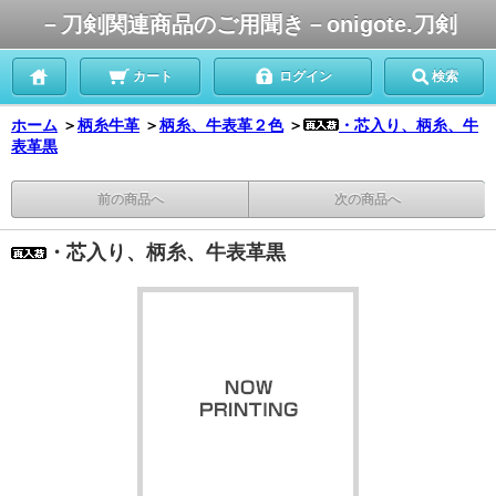
－刀剣関連商品のご用聞き－onigote.刀剣
カート
ログイン
検索
ホーム
＞
柄糸牛革
＞
柄糸、牛表革２色
＞
・芯入り、柄糸、牛
表革黒
前の商品へ
次の商品へ
・芯入り、柄糸、牛表革黒