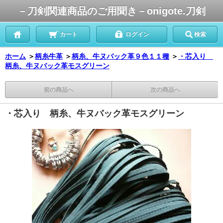
－刀剣関連商品のご用聞き－onigote.刀剣
カート
ログイン
検索
ホーム
＞
柄糸牛革
＞
柄糸、牛ヌバック革９色１１種
＞
・芯入り
柄糸、牛ヌバック革モスグリーン
前の商品へ
次の商品へ
・芯入り 柄糸、牛ヌバック革モスグリーン