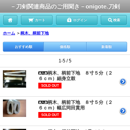
－刀剣関連商品のご用聞き－onigote.刀剣
カート
ログイン
検索
ホーム
＞
柄木、柄前下地
おすすめ順
価格順
新着順
1-5 / 5
柄木、柄前下地 ８寸５分（２
６ｃｍ）細身立鼓
SOLD OUT
柄木、柄前下地 ８寸５分（２
６ｃｍ）幅広同田貫用
SOLD OUT