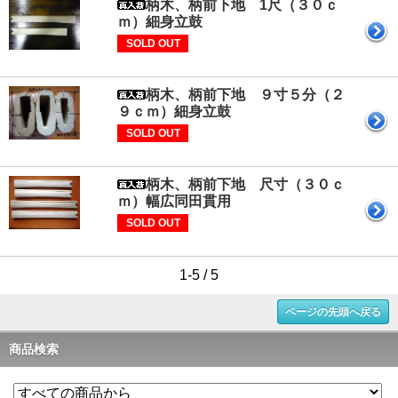
柄木、柄前下地 1尺（３０ｃ
ｍ）細身立鼓
SOLD OUT
柄木、柄前下地 ９寸５分（２
９ｃｍ）細身立鼓
SOLD OUT
柄木、柄前下地 尺寸（３０ｃ
ｍ）幅広同田貫用
SOLD OUT
1-5 / 5
ページの先頭へ戻る
商品検索