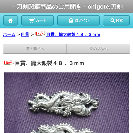
－刀剣関連商品のご用聞き－onigote.刀剣
カート
ログイン
検索
ホーム
＞
目貫
＞
目貫、龍大銀製４８．３ｍｍ
前の商品へ
次の商品へ
目貫、龍大銀製４８．３ｍｍ