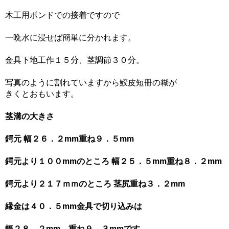
木工用ボンドでの接着ですので
一晩水に浸せば簡単に分かれます。
金具下地工作１５分、茎調節３０分。
写真のように割れていますから鮫皮短冊の糊が
きくとおもいます。
茎溝の大きさ
鍔元 幅２６．２mm重ね９．５mm
鍔元より１００mmのところ 幅２５．５mm重ね８．２mm
鍔元より２１７ｍｍのところ 茎尻重ね３．２mm
縁金は４０．５mm金具で切り込みは
幅２８．２mm、重ね９．３mmです。