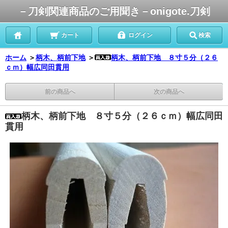
－刀剣関連商品のご用聞き－onigote.刀剣
カート
ログイン
検索
ホーム
＞
柄木、柄前下地
＞
柄木、柄前下地 ８寸５分（２６
ｃｍ）幅広同田貫用
前の商品へ
次の商品へ
柄木、柄前下地 ８寸５分（２６ｃｍ）幅広同田
貫用