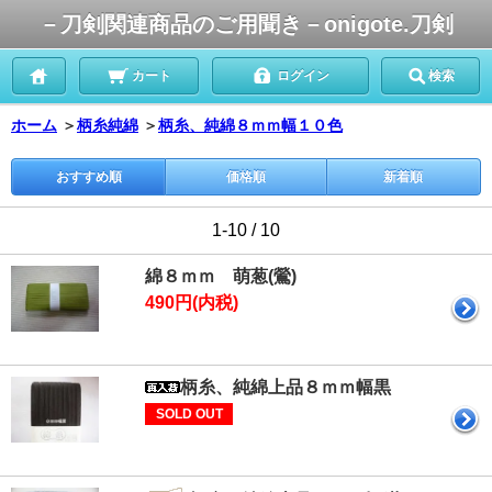
－刀剣関連商品のご用聞き－onigote.刀剣
カート
ログイン
検索
ホーム
＞
柄糸純綿
＞
柄糸、純綿８ｍｍ幅１０色
おすすめ順
価格順
新着順
1-10 / 10
綿８ｍｍ 萌葱(鶯)
490円(内税)
柄糸、純綿上品８ｍｍ幅黒
SOLD OUT