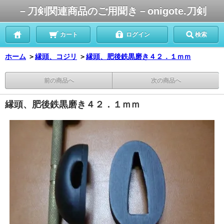
－刀剣関連商品のご用聞き－onigote.刀剣
カート
ログイン
検索
ホーム
＞
縁頭、コジリ
＞
縁頭、肥後鉄黒磨き４２．１ｍｍ
前の商品へ
次の商品へ
縁頭、肥後鉄黒磨き４２．１ｍｍ