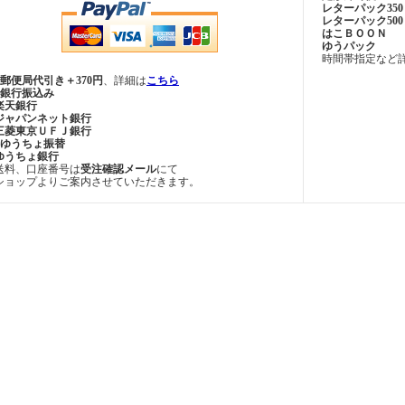
レターパック350
レターパック500
はこＢＯＯＮ
ゆうパック
時間帯指定など
■郵便局代引き＋370円
、詳細は
こちら
■銀行振込み
楽天銀行
ジャパンネット銀行
三菱東京ＵＦＪ銀行
■ゆうちょ振替
ゆうちょ銀行
送料、口座番号は
受注確認メール
にて
ショップよりご案内させていただきます。