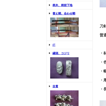
柄木、柄前下地
替え鞘、合わせ鞘
刀
普
鍔
・
縁頭、コジリ
・
・
・
目貫
・