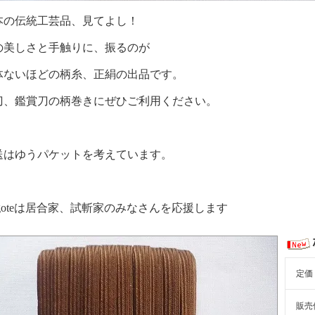
本の伝統工芸品、見てよし！
の美しさと手触りに、振るのが
体ないほどの柄糸、正絹の出品です。
刀、鑑賞刀の柄巻きにぜひご利用ください。
送はゆうパケットを考えています。
igoteは居合家、試斬家のみなさんを応援します
定価
販売