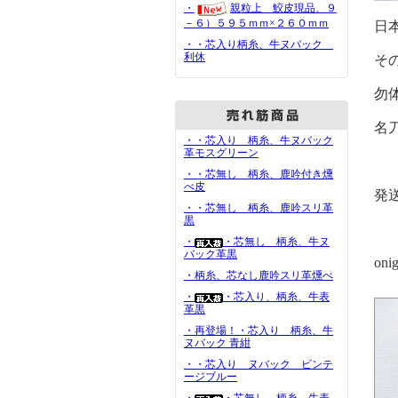
・
親粒上 鮫皮現品、９
－６）５９５ｍｍ×２６０ｍｍ
日
・・芯入り柄糸、牛ヌバック
利休
そ
勿
名
・・芯入り 柄糸、牛ヌバック
革モスグリーン
・・芯無し 柄糸、鹿吟付き燻
べ皮
発
・・芯無し 柄糸、鹿吟スリ革
黒
・
・芯無し 柄糸、牛ヌ
バック革黒
on
・柄糸、芯なし鹿吟スリ革燻べ
・
・芯入り、柄糸、牛表
革黒
・再登場！・芯入り 柄糸、牛
ヌバック 青紺
・・芯入り ヌバック ビンテ
ージブルー