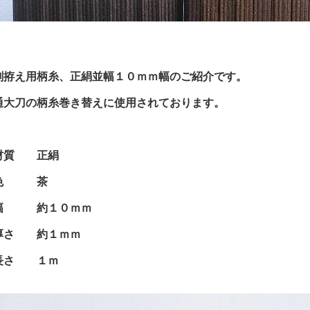
剣拵え用柄糸、正絹並幅１０ｍｍ幅のご紹介です。
通大刀の柄糸巻き替えに使用されております。
材質 正絹
色 茶
幅 約１０ｍｍ
厚さ 約１ｍｍ
長さ １ｍ