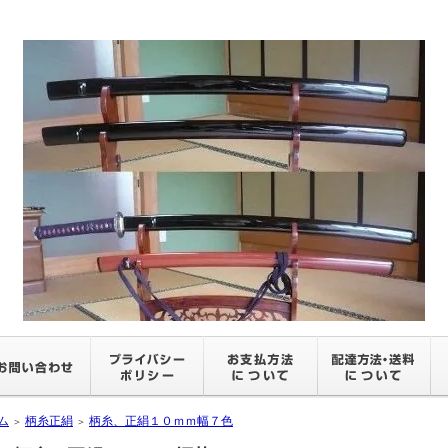
ム
柄糸正絹
柄糸、正絹１０ｍｍ幅７色
＞
＞