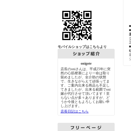
モバイルショップはこちらより
onigote
店長のoniさんは、平成25年に突
然の心筋梗塞により一命は取り
留めましたが、全介助の状態
で、生きながらえて頑張ってま
す、ご案内出来る商品も不足し
てきましたが、出来る範囲でoni
嫁が代行させて頂いてます！至
らない点が多々ありますが、ど
うか今後ともよろしくお願い申
し上げます。
店長日記はこちら