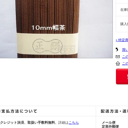
在庫
購入
» 特定
買
こ
こ
■クレジット決済、取扱い手数料無料、
詳細は
こちら
メール便
定形外郵便