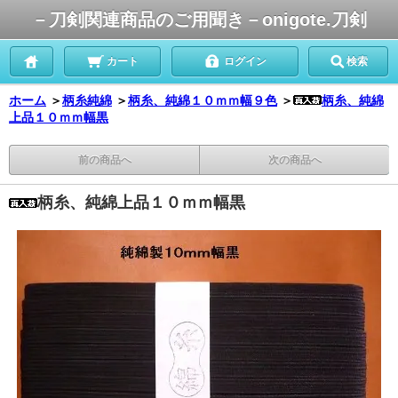
－刀剣関連商品のご用聞き－onigote.刀剣
カート
ログイン
検索
ホーム
＞
柄糸純綿
＞
柄糸、純綿１０ｍｍ幅９色
＞
柄糸、純綿
上品１０ｍｍ幅黒
前の商品へ
次の商品へ
柄糸、純綿上品１０ｍｍ幅黒