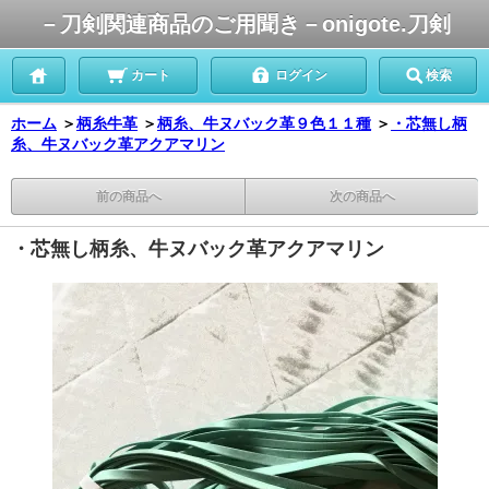
－刀剣関連商品のご用聞き－onigote.刀剣
カート
ログイン
検索
ホーム
＞
柄糸牛革
＞
柄糸、牛ヌバック革９色１１種
＞
・芯無し柄
糸、牛ヌバック革アクアマリン
前の商品へ
次の商品へ
・芯無し柄糸、牛ヌバック革アクアマリン