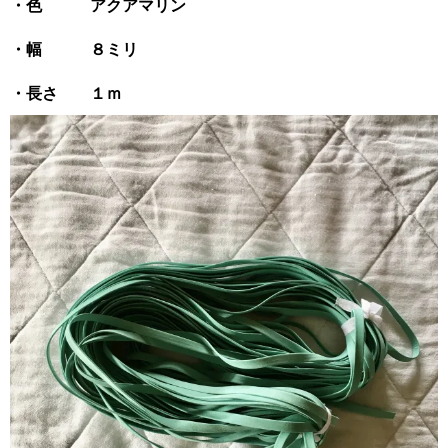
・色 アクアマリン
・幅 ８ミリ
・長さ １ｍ