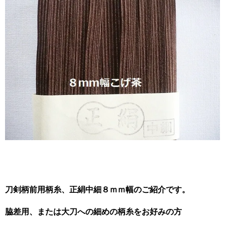
刀剣柄前用柄糸、正絹中細８ｍｍ幅のご紹介です。
脇差用、または大刀への細めの柄糸をお好みの方