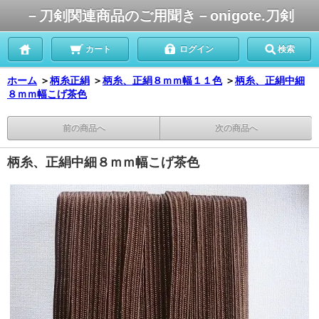
－刀剣関連商品のご用聞き－onigote.刀剣
カート
ログイン
検索
ホーム
＞
柄糸正絹
＞
柄糸、正絹８ｍｍ幅１１色
＞
柄糸、正絹中細
８ｍｍ幅こげ茶色
前の商品へ
次の商品へ
柄糸、正絹中細８ｍｍ幅こげ茶色