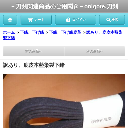
－刀剣関連商品のご用聞き－onigote.刀剣
カート
ログイン
検索
ホーム
＞
下緒、下げ緒
＞
下緒、下げ緒
鹿革
＞
訳あり、鹿皮本藍染
製下緒
前の商品へ
次の商品へ
訳あり、鹿皮本藍染製下緒