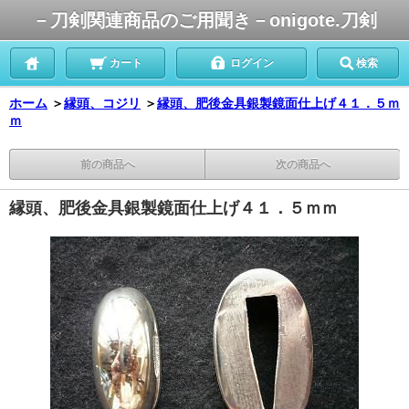
－刀剣関連商品のご用聞き－onigote.刀剣
カート
ログイン
検索
ホーム
＞
縁頭、コジリ
＞
縁頭、肥後金具銀製鏡面仕上げ４１．５ｍ
ｍ
前の商品へ
次の商品へ
縁頭、肥後金具銀製鏡面仕上げ４１．５ｍｍ