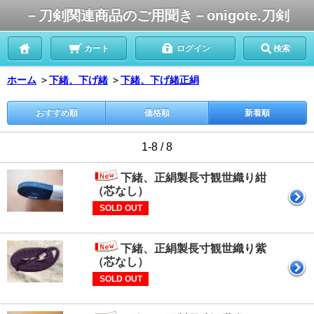
－刀剣関連商品のご用聞き－onigote.刀剣
カート
ログイン
検索
ホーム
＞
下緒、下げ緒
＞
下緒、下げ緒
正絹
おすすめ順
価格順
新着順
1-8 / 8
下緒、正絹製長寸観世織り紺
（芯なし）
SOLD OUT
下緒、正絹製長寸観世織り紫
（芯なし）
SOLD OUT