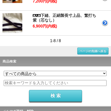
7,200円(内税)
下緒、正絹製長寸上品、繁打ち
紫（芯なし）
6,900円(内税)
1-8 / 8
ページの先頭へ戻る
商品検索